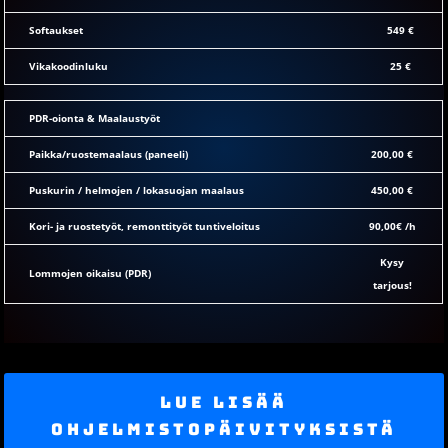
Softaukset
549 €
Vikakoodinluku
25 €
PDR-oionta & Maalaustyöt
Paikka/ruostemaalaus (paneeli)
200,00 €
Puskurin / helmojen / lokasuojan maalaus
450,00 €
Kori- ja ruostetyöt, remonttityöt tuntiveloitus
90,00€ /h
Kysy
Lommojen oikaisu (PDR)
tarjous!
Lue lisää
ohjelmistopäivityksistä