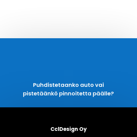
Puhdistetaanko auto vai
pistetäänkö pinnoitetta päälle?
CclDesign Oy