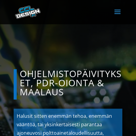
OHJELMISTOPÄIVITYKS
ET, PDR-OIONTA &
MAALAUS
Halusit sitten enemmän tehoa, enemmän
vääntöä, tai yksinkertaisesti parantaa
ajoneuvosi polttoainetaloudellisuutta,