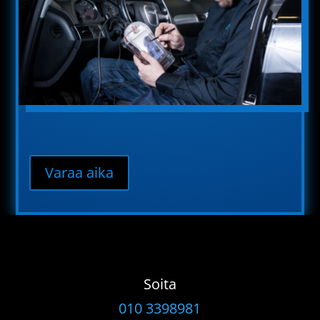
Varaa aika
Soita
010 3398981