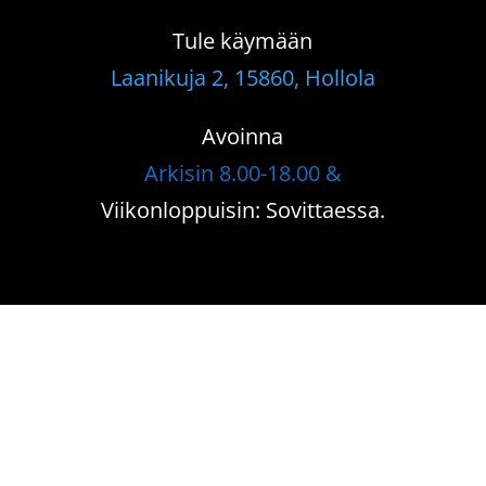
Tule käymään
Laanikuja 2, 15860, Hollola
Avoinna
Arkisin 8.00-18.00 &
Viikonloppuisin: Sovittaessa.