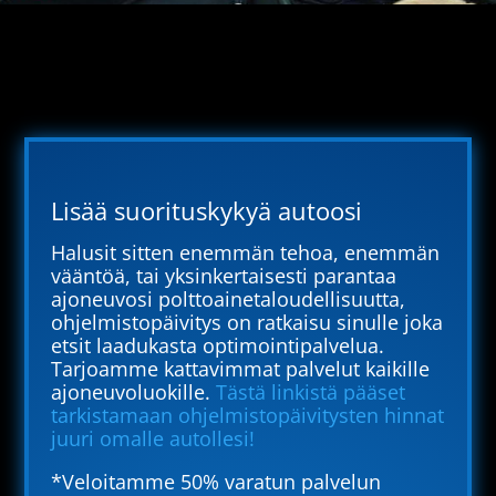
Lisää suorituskykyä autoosi
Halusit sitten enemmän tehoa, enemmän
vääntöä, tai yksinkertaisesti parantaa
ajoneuvosi polttoainetaloudellisuutta,
ohjelmistopäivitys on ratkaisu sinulle joka
etsit laadukasta optimointipalvelua.
Tarjoamme kattavimmat palvelut kaikille
ajoneuvoluokille.
Tästä linkistä pääset
tarkistamaan ohjelmistopäivitysten hinnat
juuri omalle autollesi!
*Veloitamme 50% varatun palvelun