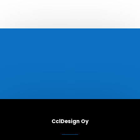
Puhdistetaanko auto vai
CclDesign Oy
pistetäänkö pinnoitetta päälle?