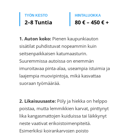
TYÖN KESTO
HINTALUOKKA
2–8 Tuntia
80 € – 450 € +
1. Auton koko:
Pienen kaupunkiauton
sisätilat puhdistuvat nopeammin kuin
seitsenpaikkaisen katumaasturin.
Suuremmissa autoissa on enemmän
imuroitavaa pinta-alaa, useampia istuimia ja
laajempia muovipintoja, mikä kasvattaa
suoraan työmäärää.
2. Likaisuusaste:
Pöly ja hiekka on helppo
poistaa, mutta lemmikkien karvat, pinttynyt
lika kangasmattojen kuiduissa tai läikkynyt
neste vaativat erikoistoimenpiteitä.
Esimerkiksi koirankarvojen poisto