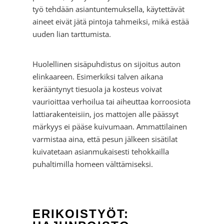
työ tehdään asiantuntemuksella, käytettävät
aineet eivät jätä pintoja tahmeiksi, mikä estää
uuden lian tarttumista.
Huolellinen sisäpuhdistus on sijoitus auton
elinkaareen. Esimerkiksi talven aikana
kerääntynyt tiesuola ja kosteus voivat
vaurioittaa verhoilua tai aiheuttaa korroosiota
lattiarakenteisiin, jos mattojen alle päässyt
märkyys ei pääse kuivumaan. Ammattilainen
varmistaa aina, että pesun jälkeen sisätilat
kuivatetaan asianmukaisesti tehokkailla
puhaltimilla homeen välttämiseksi.
ERIKOISTYÖT: