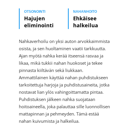
OTSONOINTI
NAHANHOITO
Hajujen
Ehkäisee
eliminointi
halkeilua
Nahkaverhoilu on yksi auton arvokkaimmista
osista, ja sen huoltaminen vaatii tarkkuutta.
Ajan myötä nahka kerää itseensä rasvaa ja
likaa, mikä tukkii nahan huokoset ja tekee
pinnasta kiiltävän sekä liukkaan.
Ammattilainen käyttää nahan puhdistukseen
tarkoitettuja harjoja ja puhdistusaineita, jotka
nostavat lian ylös vahingoittamatta pintaa.
Puhdistuksen jälkeen nahka suojataan
hoitoaineella, joka palauttaa sille luonnollisen
mattapinnan ja pehmeyden. Tämä estää
nahan kuivumista ja halkeilua.