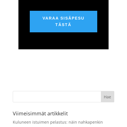
VARAA SISÄPESU
TÄSTÄ
Viimeisimmät artikkelit
Kuluneen istuimen pelastus: näin nahkapenkin