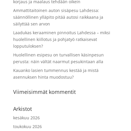
korjaus ja maalaus tehdään oikein
Ammattitaitoinen auton sisäpesu Lahdessa:
säännöllinen ylläpito pitää autosi raikkaana ja
säilyttää sen arvon
Laadukas keraaminen pinnoitus Lahdessa – miksi
huolellinen kiillotus ja pohjatyö ratkaisevat
lopputuloksen?
Huolellinen esipesu on turvallisen käsinpesun
perusta: näin vältät naarmut pesukintaan alla
Kauanko lasien tummennus kestää ja mistä
asennuksen hinta muodostuu?
Viimeisimmät kommentit
Arkistot
kesäkuu 2026
toukokuu 2026