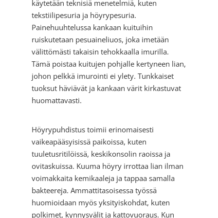
käytetään teknisiä menetelmiä, kuten
tekstiilipesuria ja höyrypesuria.
Painehuuhtelussa kankaan kuituihin
ruiskutetaan pesuaineliuos, joka imetään
välittömästi takaisin tehokkaalla imurilla.
Tämä poistaa kuitujen pohjalle kertyneen lian,
johon pelkkä imurointi ei ylety. Tunkkaiset
tuoksut häviävät ja kankaan värit kirkastuvat
huomattavasti.
Höyrypuhdistus toimii erinomaisesti
vaikeapääsyisissä paikoissa, kuten
tuuletusritilöissä, keskikonsolin raoissa ja
ovitaskuissa. Kuuma höyry irrottaa lian ilman
voimakkaita kemikaaleja ja tappaa samalla
bakteereja. Ammattitasoisessa työssä
huomioidaan myös yksityiskohdat, kuten
polkimet, kynnysvälit ja kattovuoraus. Kun