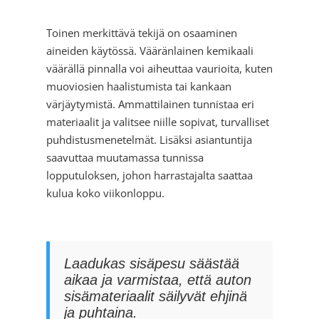
Toinen merkittävä tekijä on osaaminen
aineiden käytössä. Vääränlainen kemikaali
väärällä pinnalla voi aiheuttaa vaurioita, kuten
muoviosien haalistumista tai kankaan
värjäytymistä. Ammattilainen tunnistaa eri
materiaalit ja valitsee niille sopivat, turvalliset
puhdistusmenetelmät. Lisäksi asiantuntija
saavuttaa muutamassa tunnissa
lopputuloksen, johon harrastajalta saattaa
kulua koko viikonloppu.
Laadukas sisäpesu säästää
aikaa ja varmistaa, että auton
sisämateriaalit säilyvät ehjinä
ja puhtaina.