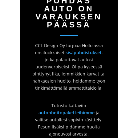
PUHDAS
AUTO ON
VARAUKSEN
PÄÄSSÄ
CCL Design Oy tarjoaa Hollolassa
ensiluokkaiset
sisäpuhdistukset
,
jotka palauttavat autosi
uudenveroiseksi. Olipa kyseessä
pinttynyt lika, lemmikkien karvat tai
nahkaosien huolto, hoidamme työn
tinkimättömällä ammattitaidolla.
Tutustu kattaviin
autonhoitopaketteihimme
ja
valitse autollesi sopivin käsittely.
Pesun lisäksi pidämme huolta
ajoneuvosi arvosta.