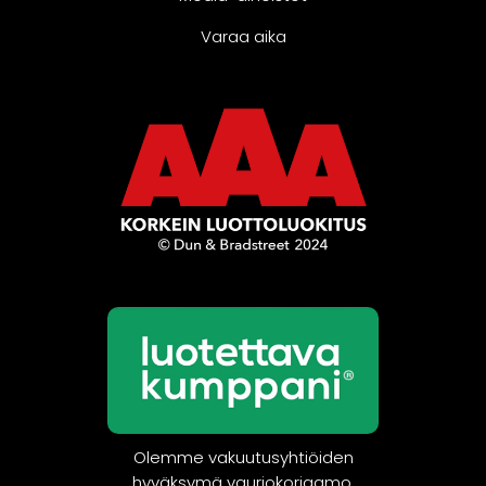
Varaa aika
Olemme vakuutusyhtiöiden
hyväksymä vauriokorjaamo.