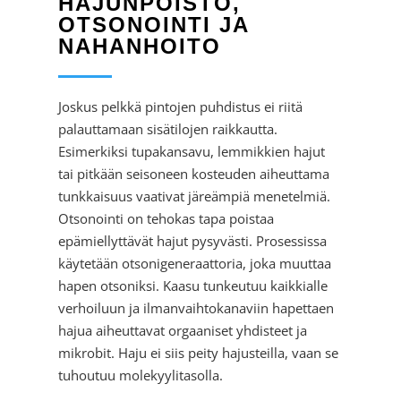
HAJUNPOISTO,
OTSONOINTI JA
NAHANHOITO
Joskus pelkkä pintojen puhdistus ei riitä
palauttamaan sisätilojen raikkautta.
Esimerkiksi tupakansavu, lemmikkien hajut
tai pitkään seisoneen kosteuden aiheuttama
tunkkaisuus vaativat järeämpiä menetelmiä.
Otsonointi on tehokas tapa poistaa
epämiellyttävät hajut pysyvästi. Prosessissa
käytetään otsonigeneraattoria, joka muuttaa
hapen otsoniksi. Kaasu tunkeutuu kaikkialle
verhoiluun ja ilmanvaihtokanaviin hapettaen
hajua aiheuttavat orgaaniset yhdisteet ja
mikrobit. Haju ei siis peity hajusteilla, vaan se
tuhoutuu molekyylitasolla.