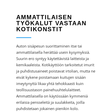
AMMATTILAISEN
TYÖKALUT VASTAAN
KOTIKONSTIT
Auton sisäpesun suorittaminen itse tai
ammattilaisella herättää usein kysymyksiä.
Suurin ero syntyy käytettävistä laitteista ja
kemikaaleista. Kotikäyttöön tarkoitetut imurit
ja puhdistusaineet poistavat irtolian, mutta ne
eivät kykene poistamaan kuitujen sisään
imeytynyttä likaa yhtä tehokkaasti kuin
teollisuustason painehuuhtelulaitteet.
Ammattilaisella on käytössään kymmeniä
erilaisia pensseleitä ja suulakkeita, joilla
puhdistetaan jokainen pienikin kolo.