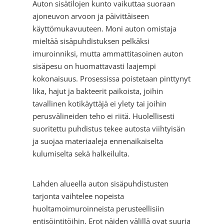
Auton sisätilojen kunto vaikuttaa suoraan
ajoneuvon arvoon ja päivittäiseen
käyttömukavuuteen. Moni auton omistaja
mieltää sisäpuhdistuksen pelkäksi
imuroinniksi, mutta ammattitasoinen auton
sisäpesu on huomattavasti laajempi
kokonaisuus. Prosessissa poistetaan pinttynyt
lika, hajut ja bakteerit paikoista, joihin
tavallinen kotikäyttäjä ei ylety tai joihin
perusvälineiden teho ei riitä. Huolellisesti
suoritettu puhdistus tekee autosta viihtyisän
ja suojaa materiaaleja ennenaikaiselta
kulumiselta sekä halkeilulta.
Lahden alueella auton sisäpuhdistusten
tarjonta vaihtelee nopeista
huoltamoimuroinneista perusteellisiin
entisöintitöihin. Erot näiden välillä ovat suuria